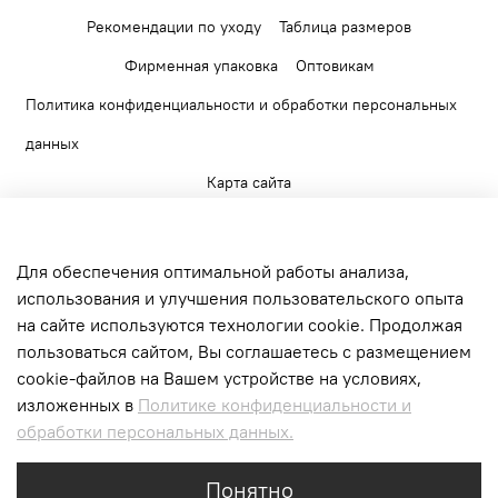
Рекомендации по уходу
Таблица размеров
Фирменная упаковка
Оптовикам
Политика конфиденциальности и обработки персональных
данных
Карта сайта
Для обеспечения оптимальной работы анализа,
использования и улучшения пользовательского опыта
на сайте используются технологии cookie. Продолжая
+7 903 520 56 65
пользоваться сайтом, Вы соглашаетесь с размещением
г. Москва, Верейская ул., д.17. БЦ Верейская
cookie-файлов на Вашем устройстве на условиях,
Плаза II
изложенных в
Политике конфиденциальности и
обработки персональных данных.
Интернет-магазин создан на inSales
Понятно