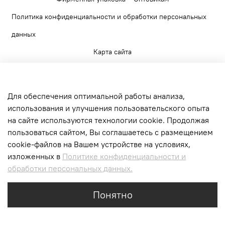
Политика конфиденциальности и обработки персональных
данных
Карта сайта
Для обеспечения оптимальной работы анализа,
использования и улучшения пользовательского опыта
+7 903 520 56 65
на сайте используются технологии cookie. Продолжая
пользоваться сайтом, Вы соглашаетесь с размещением
г. Москва, Верейская ул., д.17. БЦ Верейская
cookie-файлов на Вашем устройстве на условиях,
Плаза II
изложенных в
Политике конфиденциальности и
обработки персональных данных.
Интернет-магазин создан на inSales
Понятно
tag of your page -->
Главная
Поиск
Корзина
Избранное
Профиль