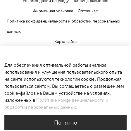
Рекомендации по уходу
Таблица размеров
Фирменная упаковка
Оптовикам
Политика конфиденциальности и обработки персональных
данных
Карта сайта
Для обеспечения оптимальной работы анализа,
использования и улучшения пользовательского опыта
на сайте используются технологии cookie. Продолжая
+7 903 520 56 65
пользоваться сайтом, Вы соглашаетесь с размещением
г. Москва, Верейская ул., д.17. БЦ Верейская
cookie-файлов на Вашем устройстве на условиях,
Плаза II
изложенных в
Политике конфиденциальности и
обработки персональных данных.
Интернет-магазин создан на inSales
Понятно
tag of your page -->