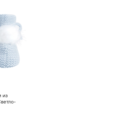
м из
Светло-