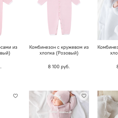
осами из
Комбинезон с кружевом из
Комбинез
овый)
хлопка (Розовый)
хло
.
8 100 руб.