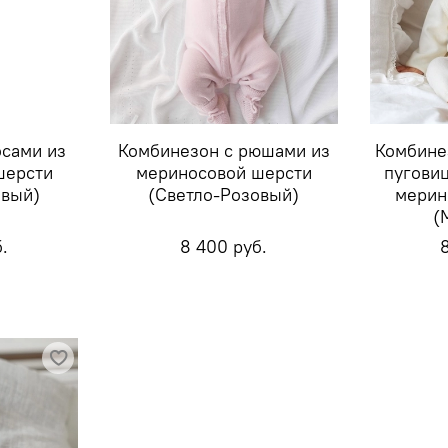
осами из
Комбинезон с рюшами из
Комбине
шерсти
мериносовой шерсти
пуговиц
овый)
(Светло-Розовый)
мерин
(
.
8 400 руб.