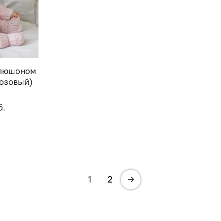
апюшоном
Розовый)
б.
1
2