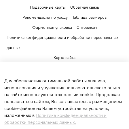
Подарочные карты
Обратная связь
Рекомендации по уходу
Таблица размеров
Фирменная упаковка
Оптовикам
Политика конфиденциальности и обработки персональных
данных
Карта сайта
Для обеспечения оптимальной работы анализа,
использования и улучшения пользовательского опыта
на сайте используются технологии cookie. Продолжая
+7 903 520 56 65
пользоваться сайтом, Вы соглашаетесь с размещением
г. Москва, Верейская ул., д.17. БЦ Верейская
cookie-файлов на Вашем устройстве на условиях,
Плаза II
изложенных в
Политике конфиденциальности и
обработки персональных данных.
Интернет-магазин создан на inSales