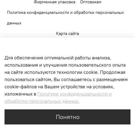
Фирменная упаковка
Оптовикам
Политика конфиденциальности и обработки персональных
данных
Карта сайта
Для обеспечения оптимальной работы анализа,
использования и улучшения пользовательского опыта
на сайте используются технологии cookie. Продолжая
+7 903 520 56 65
пользоваться сайтом, Вы соглашаетесь с размещением
г. Москва, Верейская ул., д.17. БЦ Верейская
cookie-файлов на Вашем устройстве на условиях,
Плаза II
изложенных в
Политике конфиденциальности и
обработки персональных данных.
Интернет-магазин создан на inSales
Понятно
tag of your page -->
Главная
Поиск
Корзина
Избранное
Профиль