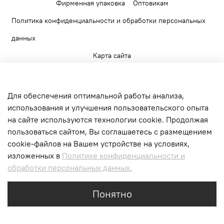
Фирменная упаковка
Оптовикам
Политика конфиденциальности и обработки персональных
данных
Карта сайта
Для обеспечения оптимальной работы анализа,
использования и улучшения пользовательского опыта
на сайте используются технологии cookie. Продолжая
+7 903 520 56 65
пользоваться сайтом, Вы соглашаетесь с размещением
г. Москва, Верейская ул., д.17. БЦ Верейская
cookie-файлов на Вашем устройстве на условиях,
Плаза II
изложенных в
Политике конфиденциальности и
обработки персональных данных.
Интернет-магазин создан на inSales
Понятно
tag of your page -->
Главная
Поиск
Корзина
Избранное
Профиль