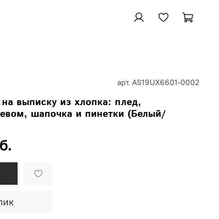
арт.
AS19UX6601-0002
на выписку из хлопка: плед,
евом, шапочка и пинетки (Белый/
б.
лик