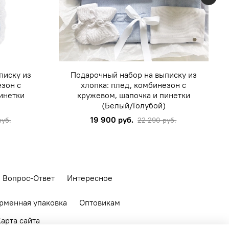
писку из
Подарочный набор на выписку из
езон с
хлопка: плед, комбинезон с
инетки
кружевом, шапочка и пинетки
)
(Белый/Голубой)
19 900 руб.
руб.
22 290 руб.
Вопрос-Ответ
Интересное
рменная упаковка
Оптовикам
арта сайта